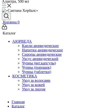
Алантра, 500 мл
Корзина
0
Каталог
АЮРВЕДА
Капли аюрведические
Напитки аюрведические
Сиропы аюрведические
Уксус аюрведический
Чурны (вег.капсулы)
Чурны (порошок)
Чурны (таблетки)
КОСМЕТИКА
Уход за волосами
Уход за кожей
Уход за лицом
Главная
Каталог