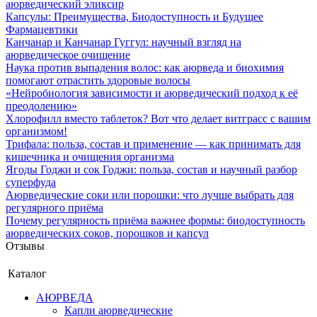
аюрведический эликсир
Капсулы: Преимущества, Биодоступность и Будущее
Фармацевтики
Канчанар и Канчанар Гуггул: научный взгляд на
аюрведическое очищение
Наука против выпадения волос: как аюрведа и биохимия
помогают отрастить здоровые волосы
«Нейробиология зависимости и аюрведический подход к её
преодолению»
Хлорофилл вместо таблеток? Вот что делает витграсс с вашим
организмом!
Трифала: польза, состав и применение — как принимать для
кишечника и очищения организма
Ягоды Годжи и сок Годжи: польза, состав и научный разбор
суперфуда
Аюрведические соки или порошки: что лучше выбрать для
регулярного приёма
Почему регулярность приёма важнее формы: биодоступность
аюрведических соков, порошков и капсул
Отзывы
Каталог
АЮРВЕДА
Капли аюрведические