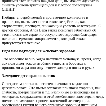
принимая этот напиток каждый день, вы можете адекватно
снизить уровень триглицеридов и плохого холестерина
(ЛПНП).
Имбирь, употребляемый в достаточном количестве и
правильно, оказывает почти такое же действие, как
аторвастатин, препарат, снижающий уровень холестерина. С
другой стороны, Алоэ Вера также помогает заботиться об
этом показателе сердечно-сосудистого здоровья благодаря
наличию германия, микроэлемента, который также
присутствует в чесноке.
Идеально подходит для женского здоровья
Это особенно верно, когда наступает менопауза, время, когда
сок позволяет ускорить обмен веществ и бороться с
приливами жара или ощущением холода в ногах и руках.
Замедляет дегенерацию клеток
С возрастом клетки нашего тела начинают медленно
дегенерировать. Это вызывает такие признаки старения, как
слабость, потеря памяти и т.д. Различные антиоксиданты и
минералы, содержащиеся в этой комбинации алоэ вера и меда,
помогают замедлить процесс клеточной дегенерации,
обеспечивая клетки вашего организма хорошим питанием.