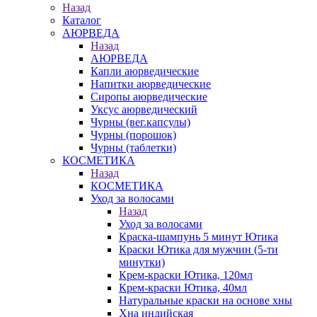
Назад
Каталог
АЮРВЕДА
Назад
АЮРВЕДА
Капли аюрведические
Напитки аюрведические
Сиропы аюрведические
Уксус аюрведический
Чурны (вег.капсулы)
Чурны (порошок)
Чурны (таблетки)
КОСМЕТИКА
Назад
КОСМЕТИКА
Уход за волосами
Назад
Уход за волосами
Краска-шампунь 5 минут Ютика
Краски Ютика для мужчин (5-ти
минутки)
Крем-краски Ютика, 120мл
Крем-краски Ютика, 40мл
Натуральные краски на основе хны
Хна индийская