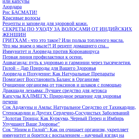
или капсулы
Аюрдара
Рис БАСМАТИ!
Красивые волосы
Рецепты и заповеди для здоровой кожи.
СЕКРЕТЫ ПО УХОДУ ЗА ВОЛОСАМИ ОТ ИНДИЙСКИХ
ЖЕНЩИН
ГРИТХАМ - что это такое? Или польза топленого масла.
Что мы знаем о мыле?! И рецепт домашнего спа...
Иммунитет и Аюрведа против Коронавируса
Первая линия профилактики к осени.
Ашваганда: путь к здоровью и гармонии через тысячелетия.
Гилой – Дар Природы для Вашего Здоровья
Аюрведа и Похудение: Как Натуральные Препараты
Помогают Восстановить Баланс в Организме
Очищение организма от токсинов и шлаков с помощью
Дракшади лехьяма: Лучшее средство для детокса
Капсулы КАЛМЕГХ: Природное решение для здоровья
печени
Сок Арджуны и Амлы: Натуральное Средство от Тахикардии,
Стенокардии и Других Сердечно-Сосудистых Заболеваний
"Золотая Троица: Как Куркума, Черный Перец и Имбирь
Улучшают Ваше Здоровье"
Сок "Ниим и Гилой": Как он очищает организм, укрепляет
иммунитет и борется с воспалением – научный взгляд на