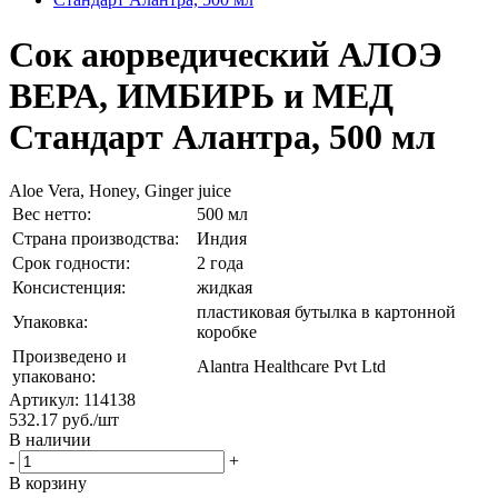
Сок аюрведический АЛОЭ
ВЕРА, ИМБИРЬ и МЕД
Стандарт Алантра, 500 мл
Aloe Vera, Honey, Ginger juice
Вес нетто:
500 мл
Страна производства:
Индия
Срок годности:
2 года
Консистенция:
жидкая
пластиковая бутылка в картонной
Упаковка:
коробке
Произведено и
Alantra Healthcare Pvt Ltd
упаковано:
Артикул: 114138
532.17
руб.
/шт
В наличии
-
+
В корзину