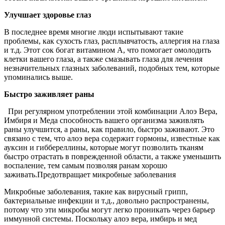
Улучшает здоровье глаз
В последнее время многие люди испытывают такие
проблемы, как сухость глаз, расплывчатость, аллергия на глаза
и т.д. Этот сок богат витамином А, что помогает омолодить
клетки вашего глаза, а также смазывать глаза для лечения
незначительных глазных заболеваний, подобных тем, которые
упоминались выше.
Быстро заживляет раны
При регулярном употреблении этой комбинации Алоэ Вера,
Имбиря и Меда способность вашего организма заживлять
раны улучшится, а раны, как правило, быстро заживают. Это
связано с тем, что алоэ вера содержит гормоны, известные как
ауксин и гиббереллины, которые могут позволить тканям
быстро отрастать в поврежденной области, а также уменьшить
воспаление, тем самым позволяя ранам хорошо
заживать.Предотвращает микробные заболевания
Микробные заболевания, такие как вирусный грипп,
бактериальные инфекции и т.д., довольно распространены,
потому что эти микробы могут легко проникать через барьер
иммунной системы. Поскольку алоэ вера, имбирь и мед