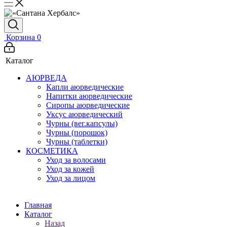
Корзина
0
Каталог
АЮРВЕДА
Капли аюрведические
Напитки аюрведические
Сиропы аюрведические
Уксус аюрведический
Чурны (вег.капсулы)
Чурны (порошок)
Чурны (таблетки)
КОСМЕТИКА
Уход за волосами
Уход за кожей
Уход за лицом
Главная
Каталог
Назад