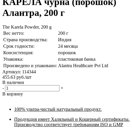
КАРЕЛА чурна (порошок)
Алантра, 200 г
The Karela Powder, 200 g
Вес нетто:
200 г
Страна производства:
Индия
Срок годности:
24 месяца
Консистенция:
порошок
Упаковка:
пластиковая банка
Произведено и упаковано:
Alantra Healthcare Pvt Ltd
Артикул: 114344
455.63
руб.
/шт
В наличии
-
+
В корзину
100% ультра-чистый натуральный продукт.
Продукция имеет Халяльный и Кошерный сертификаты.
Производство соответствует требованиям ISO и GMP