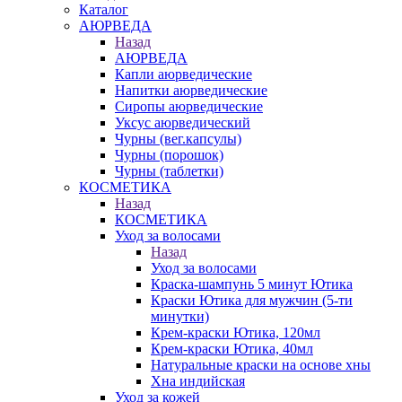
Каталог
АЮРВЕДА
Назад
АЮРВЕДА
Капли аюрведические
Напитки аюрведические
Сиропы аюрведические
Уксус аюрведический
Чурны (вег.капсулы)
Чурны (порошок)
Чурны (таблетки)
КОСМЕТИКА
Назад
КОСМЕТИКА
Уход за волосами
Назад
Уход за волосами
Краска-шампунь 5 минут Ютика
Краски Ютика для мужчин (5-ти
минутки)
Крем-краски Ютика, 120мл
Крем-краски Ютика, 40мл
Натуральные краски на основе хны
Хна индийская
Уход за кожей