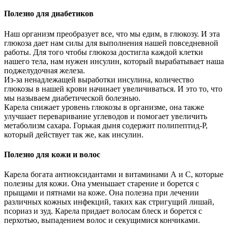
Полезно для диабетиков
Наш организм преобразует все, что мы едим, в глюкозу. И эта
глюкоза дает нам силы для выполнения нашей повседневной
работы. Для того чтобы глюкоза достигла каждой клетки
нашего тела, нам нужен инсулин, который вырабатывает наша
поджелудочная железа.
Из-за ненадлежащей выработки инсулина, количество
глюкозы в нашей крови начинает увеличиваться. И это то, что
мы называем диабетической болезнью.
Карела снижает уровень глюкозы в организме, она также
улучшает переваривание углеводов и помогает увеличить
метаболизм сахара. Горькая дыня содержит полипептид-Р,
который действует так же, как инсулин.
Полезно для кожи и волос
Карела богата антиоксидантами и витаминами А и С, которые
полезны для кожи. Она уменьшает старение и борется с
прыщами и пятнами на коже. Она полезна при лечении
различных кожных инфекций, таких как стригущий лишай,
псориаз и зуд. Карела придает волосам блеск и борется с
перхотью, выпадением волос и секущимися кончиками.