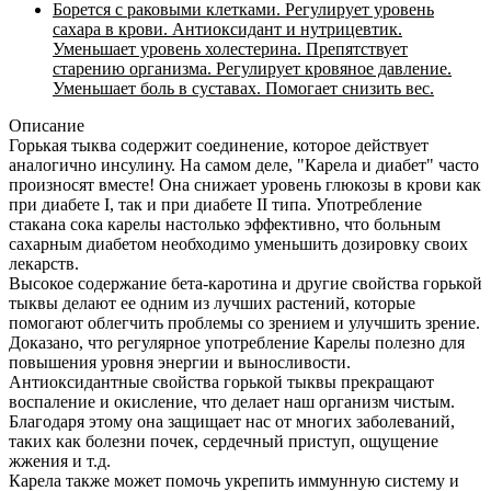
Борется с раковыми клетками. Регулирует уровень
сахара в крови. Антиоксидант и нутрицевтик.
Уменьшает уровень холестерина. Препятствует
старению организма. Регулирует кровяное давление.
Уменьшает боль в суставах. Помогает снизить вес.
Описание
Горькая тыква содержит соединение, которое действует
аналогично инсулину. На самом деле, "Карела и диабет" часто
произносят вместе! Она снижает уровень глюкозы в крови как
при диабете I, так и при диабете II типа. Употребление
стакана сока карелы настолько эффективно, что больным
сахарным диабетом необходимо уменьшить дозировку своих
лекарств.
Высокое содержание бета-каротина и другие свойства горькой
тыквы делают ее одним из лучших растений, которые
помогают облегчить проблемы со зрением и улучшить зрение.
Доказано, что регулярное употребление Карелы полезно для
повышения уровня энергии и выносливости.
Антиоксидантные свойства горькой тыквы прекращают
воспаление и окисление, что делает наш организм чистым.
Благодаря этому она защищает нас от многих заболеваний,
таких как болезни почек, сердечный приступ, ощущение
жжения и т.д.
Карела также может помочь укрепить иммунную систему и