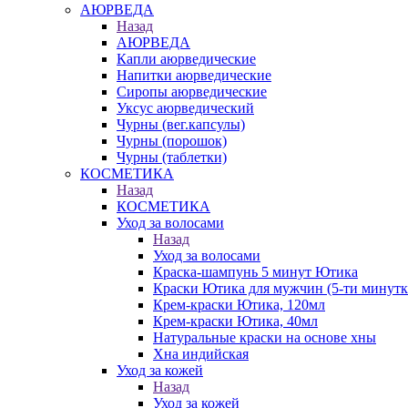
АЮРВЕДА
Назад
АЮРВЕДА
Капли аюрведические
Напитки аюрведические
Сиропы аюрведические
Уксус аюрведический
Чурны (вег.капсулы)
Чурны (порошок)
Чурны (таблетки)
КОСМЕТИКА
Назад
КОСМЕТИКА
Уход за волосами
Назад
Уход за волосами
Краска-шампунь 5 минут Ютика
Краски Ютика для мужчин (5-ти минутк
Крем-краски Ютика, 120мл
Крем-краски Ютика, 40мл
Натуральные краски на основе хны
Хна индийская
Уход за кожей
Назад
Уход за кожей