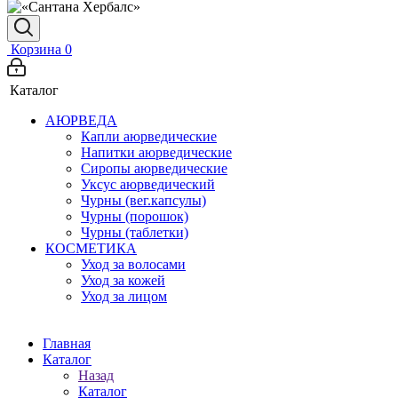
Корзина
0
Каталог
АЮРВЕДА
Капли аюрведические
Напитки аюрведические
Сиропы аюрведические
Уксус аюрведический
Чурны (вег.капсулы)
Чурны (порошок)
Чурны (таблетки)
КОСМЕТИКА
Уход за волосами
Уход за кожей
Уход за лицом
Главная
Каталог
Назад
Каталог