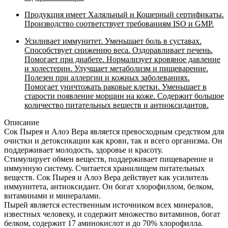
Продукция имеет Халяльный и Кошерный сертификаты.
Производство соответствует требованиям ISO и GMP.
Усиливает иммунитет. Уменьшает боль в суставах.
Способствует снижению веса. Оздоравливает печень.
Помогает при диабете. Нормализует кровяное давление
и холестерин. Улучшает метаболизм и пищеварение.
Полезен при аллергии и кожных заболеваниях.
Помогает уничтожать раковые клетки. Уменьшает в
старости появление морщин на коже. Содержит большое
количество питательных веществ и антиоксидантов.
Описание
Сок Пырея и Алоэ Вера является превосходным средством для
очистки и детоксикации как крови, так и всего организма. Он
поддерживает молодость, здоровье и красоту.
Стимулирует обмен веществ, поддерживает пищеварение и
иммунную систему. Считается хранилищем питательных
веществ. Сок Пырея и Алоэ Вера действует как усилитель
иммунитета, антиоксидант. Он богат хлорофиллом, белком,
витаминами и минералами.
Пырей является естественным источником всех минералов,
известных человеку, и содержит множество витаминов, богат
белком, содержит 17 аминокислот и до 70% хлорофилла.