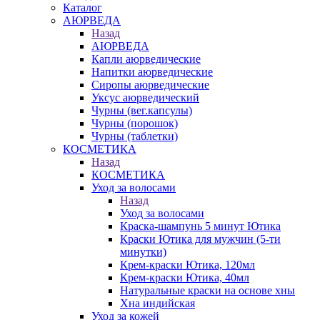
Каталог
АЮРВЕДА
Назад
АЮРВЕДА
Капли аюрведические
Напитки аюрведические
Сиропы аюрведические
Уксус аюрведический
Чурны (вег.капсулы)
Чурны (порошок)
Чурны (таблетки)
КОСМЕТИКА
Назад
КОСМЕТИКА
Уход за волосами
Назад
Уход за волосами
Краска-шампунь 5 минут Ютика
Краски Ютика для мужчин (5-ти
минутки)
Крем-краски Ютика, 120мл
Крем-краски Ютика, 40мл
Натуральные краски на основе хны
Хна индийская
Уход за кожей