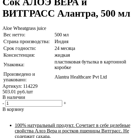
Сок АЛОЭ ВЕРА и
ВИТГРАСС Алантра, 500 мл
Aloe Wheatgrass juice
Вес нетто:
500 мл
Страна производства:
Индия
Срок годности:
24 месяца
Консистенция:
жидкая
пластиковая бутылка в картонной
Упаковка:
коробке
Произведено и
Alantra Healthcare Pvt Ltd
упаковано:
Артикул: 114229
503.01
руб.
/шт
В наличии
-
+
В корзину
100% натуральный продукт. Сочетает в себе целебные
свойства Алоэ Вера и ростков пшеницы Витграсс. Не
содержит сахара.