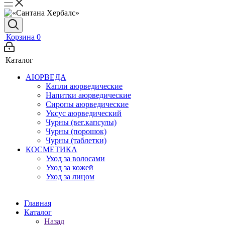
Корзина
0
Каталог
АЮРВЕДА
Капли аюрведические
Напитки аюрведические
Сиропы аюрведические
Уксус аюрведический
Чурны (вег.капсулы)
Чурны (порошок)
Чурны (таблетки)
КОСМЕТИКА
Уход за волосами
Уход за кожей
Уход за лицом
Главная
Каталог
Назад