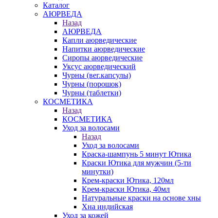
Каталог
АЮРВЕДА
Назад
АЮРВЕДА
Капли аюрведические
Напитки аюрведические
Сиропы аюрведические
Уксус аюрведический
Чурны (вег.капсулы)
Чурны (порошок)
Чурны (таблетки)
КОСМЕТИКА
Назад
КОСМЕТИКА
Уход за волосами
Назад
Уход за волосами
Краска-шампунь 5 минут Ютика
Краски Ютика для мужчин (5-ти
минутки)
Крем-краски Ютика, 120мл
Крем-краски Ютика, 40мл
Натуральные краски на основе хны
Хна индийская
Уход за кожей