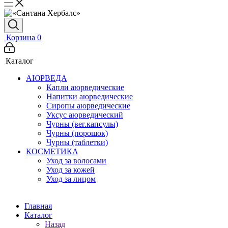
Корзина
0
Каталог
АЮРВЕДА
Капли аюрведические
Напитки аюрведические
Сиропы аюрведические
Уксус аюрведический
Чурны (вег.капсулы)
Чурны (порошок)
Чурны (таблетки)
КОСМЕТИКА
Уход за волосами
Уход за кожей
Уход за лицом
Главная
Каталог
Назад