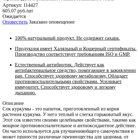
Артикул: 114427
605.07
руб.
/шт
Ожидается
Оповестить
Заказано оповещение
100% натуральный продукт. Не содержит сахара.
Продукция имеет Халяльный и Кошерный сертификаты.
Производство соответствует требованиям ISO и GMP.
Естественный антибиотик. Действует как
антибактериальное средство, помогающее в заживлении
ран. Способствует здоровому метаболизму. Обладает
противовоспалительными свойствами. Усиливает
иммунитет. Способствует здоровому и легкому
дыханию.
Описание
Сок куркумы - это напиток, приготовленный из корня
растения куркума. У него теплый и слегка горьковатый вкус.
Этот сок известен своими целебными свойствами, такими как
мощное противовоспалительное и антиоксидантное действие.
Он часто используется для улучшенияобщего самочувствия и
может принести различные преимущества для здоровья, от