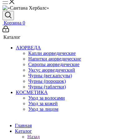
Корзина
0
Каталог
АЮРВЕДА
Капли аюрведические
Напитки аюрведические
Сиропы аюрведические
Уксус аюрведический
Чурны (вег.капсулы)
Чурны (порошок)
Чурны (таблетки)
КОСМЕТИКА
Уход за волосами
Уход за кожей
Уход за лицом
Главная
Каталог
Назад