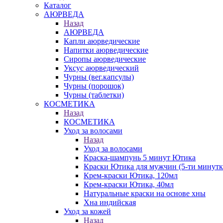
Каталог
АЮРВЕДА
Назад
АЮРВЕДА
Капли аюрведические
Напитки аюрведические
Сиропы аюрведические
Уксус аюрведический
Чурны (вег.капсулы)
Чурны (порошок)
Чурны (таблетки)
КОСМЕТИКА
Назад
КОСМЕТИКА
Уход за волосами
Назад
Уход за волосами
Краска-шампунь 5 минут Ютика
Краски Ютика для мужчин (5-ти минутк
Крем-краски Ютика, 120мл
Крем-краски Ютика, 40мл
Натуральные краски на основе хны
Хна индийская
Уход за кожей
Назад