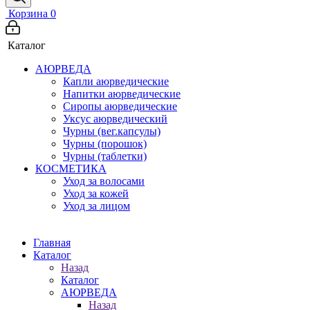
Корзина
0
Каталог
АЮРВЕДА
Капли аюрведические
Напитки аюрведические
Сиропы аюрведические
Уксус аюрведический
Чурны (вег.капсулы)
Чурны (порошок)
Чурны (таблетки)
КОСМЕТИКА
Уход за волосами
Уход за кожей
Уход за лицом
Главная
Каталог
Назад
Каталог
АЮРВЕДА
Назад