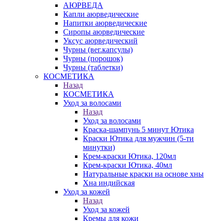
АЮРВЕДА
Капли аюрведические
Напитки аюрведические
Сиропы аюрведические
Уксус аюрведический
Чурны (вег.капсулы)
Чурны (порошок)
Чурны (таблетки)
КОСМЕТИКА
Назад
КОСМЕТИКА
Уход за волосами
Назад
Уход за волосами
Краска-шампунь 5 минут Ютика
Краски Ютика для мужчин (5-ти
минутки)
Крем-краски Ютика, 120мл
Крем-краски Ютика, 40мл
Натуральные краски на основе хны
Хна индийская
Уход за кожей
Назад
Уход за кожей
Кремы для кожи