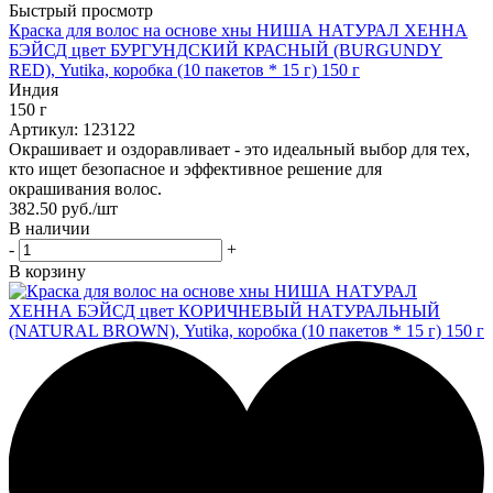
Быстрый просмотр
Краска для волос на основе хны НИША НАТУРАЛ ХЕННА
БЭЙСД цвет БУРГУНДСКИЙ КРАСНЫЙ (BURGUNDY
RED), Yutika, коробка (10 пакетов * 15 г) 150 г
Индия
150 г
Артикул: 123122
Окрашивает и оздоравливает - это идеальный выбор для тех,
кто ищет безопасное и эффективное решение для
окрашивания волос.
382.50
руб.
/шт
В наличии
-
+
В корзину