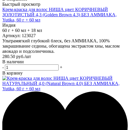
Быстрый просмотр
Крем-краска для волос НИША цвет КОРИЧНЕВЫЙ
ЗОЛОТИСТЫЙ 4,3 (Golden Brown 4.3) БЕЗ АММИАКА,
Yutika, 60 г + 60 мл
Индия
60 г + 60 мл + 18 мл
Артикул: 123027
Ультрамягкий глубокий блеск, без АММИАКА, 100%
закрашивание седины, обогащена экстрактом хны, маслом
авокадо и подсолнечника.
280.50
руб.
/шт
В наличии
-
+
В корзину